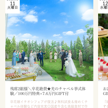
11
1
火曜日
水曜
残席2組様＼卒花絶賛★光のチャペル挙式体
お
験／100万円特典×7.6万円GIFT付
G
卒花嫁イチオシフェアが復活♪無料試食＆煌めくチ
「
ャペル体験など内容充実◎国産牛含む高級食材で作
す