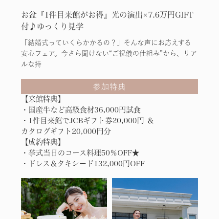
お盆『1件目来館がお得』光の演出×7.6万円GIFT
付♪ゆっくり見学
「結婚式っていくらかかるの？」そんな声にお応えする
安心フェア。今さら聞けない“ご祝儀の仕組み”から、リア
ルな持
参加特典
【来館特典】
・国産牛など高級食材36,000円試食
・1件目来館でJCBギフト券20,000円 ＆
カタログギフト20,000円分
【成約特典】
・挙式当日のコース料理50％OFF★
・ドレス＆タキシード132,000円OFF