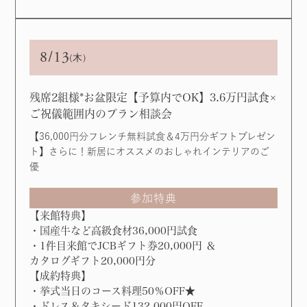
8/13
(木)
残席2組様*お盆限定【予算内でOK】3.6万円試⾷×
ご祝儀範囲内のプラン相談会
【36,000円分フレンチ無料試食＆4万円分ギフトプレゼン
ト】さらに！新居にオススメのおしゃれインテリアのご
優
参加特典
【来館特典】
・国産牛など高級食材36,000円試食
・1件目来館でJCBギフト券20,000円 ＆
カタログギフト20,000円分
【成約特典】
・挙式当日のコース料理50％OFF★
・ドレス＆タキシード132,000円OFF