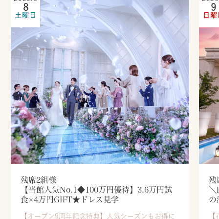
8
9
土曜日
日曜
残席2組様
残
【当館人気No.1◆100万円優待】3.6万円試
＼
食×4万円GIFT★ドレス見学
の
【オープン9周年記念特典】人気シーズンもお得に
【