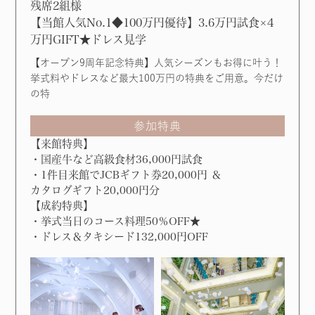
残席2組様
【当館人気No.1◆100万円優待】3.6万円試食×4
万円GIFT★ドレス見学
【オープン9周年記念特典】人気シーズンもお得に叶う！
挙式料やドレスなど最大100万円の特典をご用意。今だけ
の特
参加特典
【来館特典】
・国産牛など高級食材36,000円試食
・1件目来館でJCBギフト券20,000円 ＆
カタログギフト20,000円分
【成約特典】
・挙式当日のコース料理50％OFF★
・ドレス＆タキシード132,000円OFF