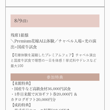
8/9
(日)
残席1組様
＼Premium花嫁ALL体験／チャペル入場×光の演
出×国産牛試食
【花嫁体験を凝縮したプレミアムフェア】チャペル演出
と国産牛試食で理想の一日を体感！挙式料やドレスなど
最大100
参加特典
【来館特典】
・国産牛など高級食材36,000円試食
・1件目来館でJCBギフト券20,000円 ＆
カタログギフト20,000円分
【成約特典】