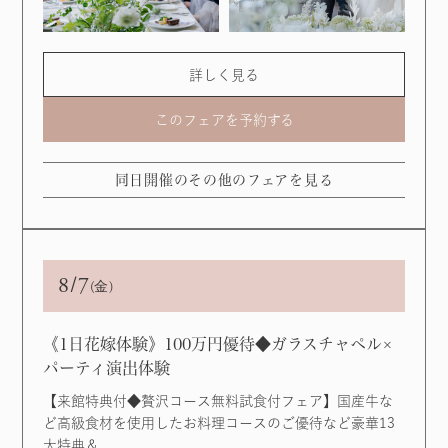
詳しく見る
このフェアを予約する
同日開催のその他のフェアを見る
8/7
(金)
《1⽇花嫁体験》100万円優待◆ガラスチャペル×
パーティ演出体験
【来館特典付◆贅沢コース無料試食付フェア】国産牛な
ど高級食材を使用したお料理コースのご優待など豪華13
大特典＆