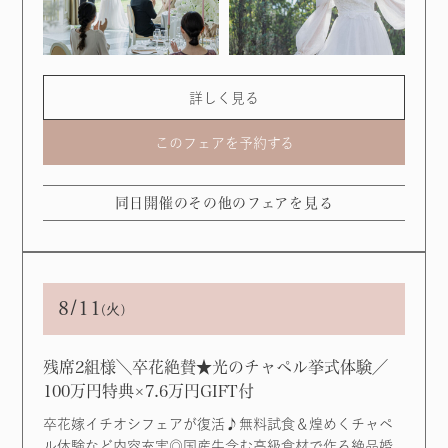
詳しく見る
このフェアを予約する
同日開催のその他のフェアを見る
8/11
(火)
残席2組様＼卒花絶賛★光のチャペル挙式体験／
100万円特典×7.6万円GIFT付
卒花嫁イチオシフェアが復活♪無料試食＆煌めくチャペ
ル体験など内容充実◎国産牛含む高級食材で作る絶品婚