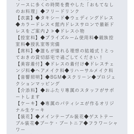
ソースに多くの時間を費やした「おもてなし
のお料理」◆フリードリンク
【衣裳】◆タキシード◆ウェディングドレス
◆カラードレス≪館内ドレスサロンで最新ド
レスをご案内♪≫◆ドレス小物
【控室料】◆ブライズルーム使用料◆親族控
室料◆授乳室等完備
【席料】◆誰もが憧れる理想の結婚式！とっ
ておきの貸切邸宅で過ごしてください！
【美容着付】◆ドレスの着付け◆ドレスチェ
ンジ料◆ヘアメイク料◆リハーサルメイク料
【音響照明】◆BGM◆スクリーン◆プロジェ
クションマッピング
【介添料】◆おふたり専属のスタッフがサポ
ートします
【ケーキ】◆専属のパティシエが作るオリジ
ナル生ケーキ
【装花】◆メインテーブル装花◆ゲストテー
ブル装花◆ブーケ・ブートニア◆フラワーシャ
ワー