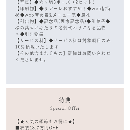
【写真】◆六ッ切3ポーズ（2セット）
【印刷物】◆リアーレおすすめ！◆web招待
状◆web席次表&メニュー表◆席札
【引出物】◆記念品(両家記念品)◆引菓子◆
松の葉≪おふたりの名刺代わりになる品物
≫◆引出物袋
【サービス料】◆サービス料は対象項目のみ
10％頂戴いたします
【その他含まれるもの】詳細はお問い合わせ
くださいませ。
特典
Special Offer
【★人気の季節もお得に★】
■衣装18.7万円OFF