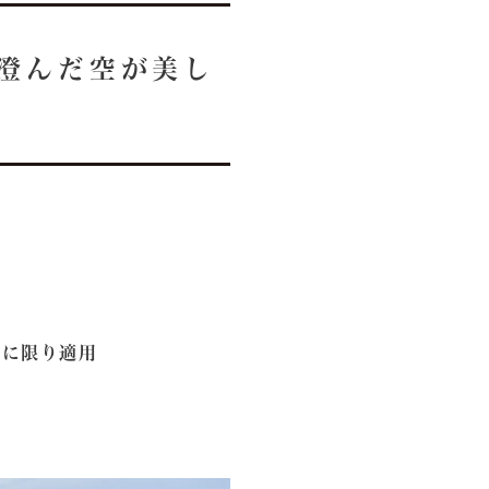
◆澄んだ空が美し
宴に限り適用