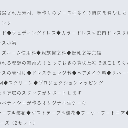
厳選された素材、手作りのソースに多くの時間を費やした
リンク
ード◆ウェディングドレス◆カラードレス≪館内ドレスサ
レス小物
イズルーム使用料◆親族控室料◆授乳室等完備
憧れる理想の結婚式！とっておきの貸切邸宅で過ごしてく
レスの着付け◆ドレスチェンジ料◆ヘアメイク料◆リハー
GM◆スクリーン◆プロジェクションマッピング
たり専属のスタッフがサポートします
のパティシエが作るオリジナル生ケーキ
テーブル装花◆ゲストテーブル装花◆ブーケ・ブートニア
ーズ（2セット）