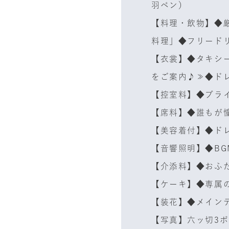
羽ペン）
【料理・飲物】◆
料理」◆フリード
【衣裳】◆タキシ
をご案内♪≫◆ド
【控室料】◆ブラ
【席料】◆誰もが
【美容着付】◆ド
【音響照明】◆B
【介添料】◆おふ
【ケーキ】◆専属
【装花】◆メイン
【写真】六ッ切3ポ