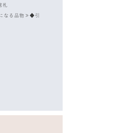
席札
になる品物≫◆引