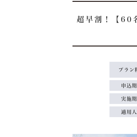
超早割！【60
プラン
申込
実施
適用