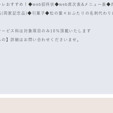
レおすすめ！◆web招待状◆web席次表&メニュー表◆
品(両家記念品)◆引菓子◆松の葉≪おふたりの名刺代わり
サービス料は対象項目のみ10％頂戴いたします
もの】詳細はお問い合わせくださいませ。