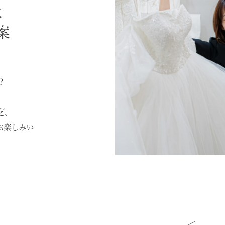
に
案
？
ど、
お楽しみい