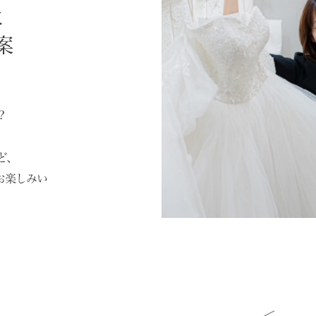
に
案
？
ど、
お楽しみい