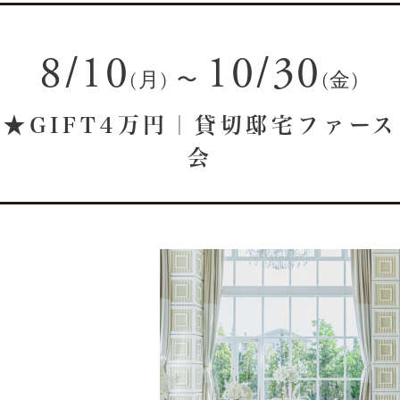
8/10
10/30
(月)
〜
(金)
★GIFT4万円｜貸切邸宅ファー
会