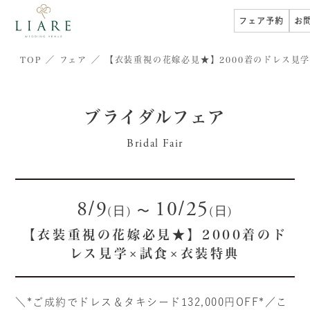
フェア予約
お
TOP
フェア
【衣装重視の花嫁必見★】2000着のドレス見学
ブライダルフェア
Bridal Fair
8/9
10/25
(日)
〜
(日)
【衣装重視の花嫁必見★】2000着のド
レス見学×試食×衣装特典
＼*ご成約でドレス＆タキシード132,000円OFF*／こ